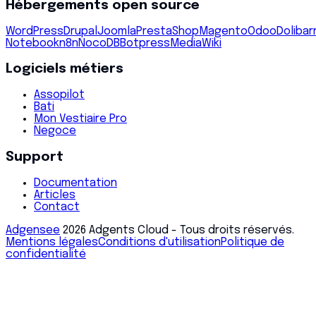
Hébergements open source
WordPress
Drupal
Joomla
PrestaShop
Magento
Odoo
Dolibar
Notebook
n8n
NocoDB
Botpress
MediaWiki
Logiciels métiers
Assopilot
Bati
Mon Vestiaire Pro
Negoce
Support
Documentation
Articles
Contact
Adgensee
2026
Adgents Cloud - Tous droits réservés.
Mentions légales
Conditions d'utilisation
Politique de
confidentialité